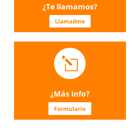
¿Te llamamos?
Llamadme
l
¿Más info?
Formulario