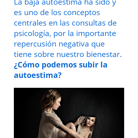
La baja autoestima ha sido y
es uno de los conceptos
centrales en las consultas de
psicología, por la importante
repercusión negativa que
tiene sobre nuestro bienestar.
¿Cómo podemos subir la
autoestima?