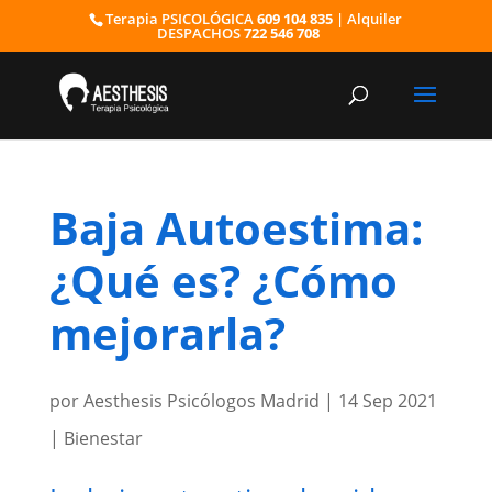
Terapia PSICOLÓGICA
609 104 835
| Alquiler
DESPACHOS
722 546 708
Baja Autoestima:
¿Qué es? ¿Cómo
mejorarla?
por
Aesthesis Psicólogos Madrid
|
14 Sep 2021
|
Bienestar