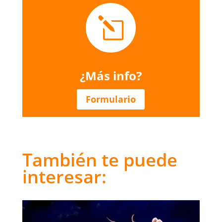
l
¿Más info?
Formulario
También te puede
interesar: