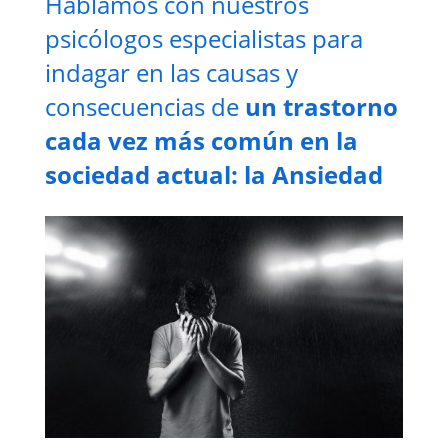
Hablamos con nuestros
psicólogos especialistas para
indagar en las causas y
consecuencias de
un trastorno
cada vez más común en la
sociedad actual: la Ansiedad