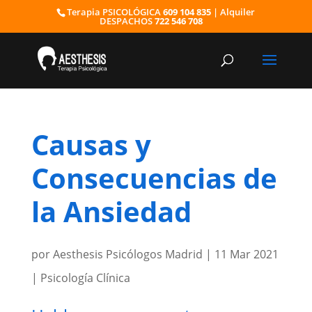
Terapia PSICOLÓGICA
609 104 835
| Alquiler
DESPACHOS
722 546 708
Causas y
Consecuencias de
la Ansiedad
por
Aesthesis Psicólogos Madrid
|
11 Mar 2021
|
Psicología Clínica