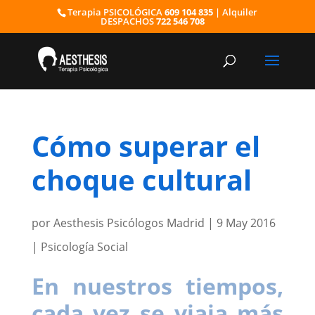
Terapia PSICOLÓGICA
609 104 835
| Alquiler
DESPACHOS
722 546 708
Cómo superar el
choque cultural
por
Aesthesis Psicólogos Madrid
|
9 May 2016
|
Psicología Social
En nuestros tiempos,
cada vez se viaja más