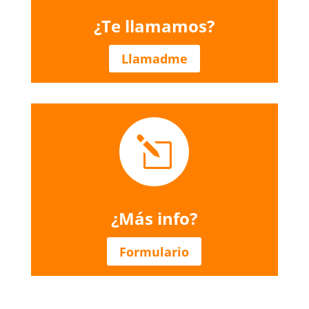
¿Te llamamos?
Llamadme
l
¿Más info?
Formulario