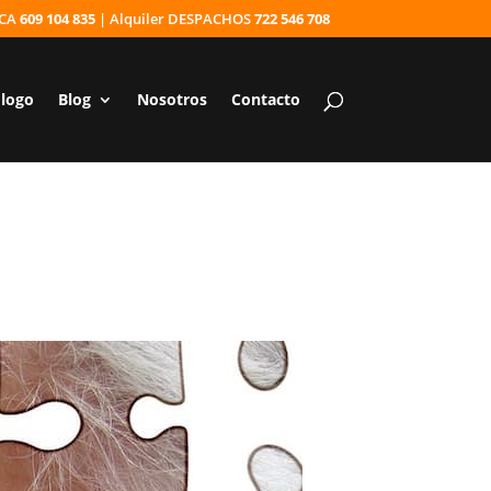
ICA
609 104 835
| Alquiler DESPACHOS
722 546 708
ólogo
Blog
Nosotros
Contacto