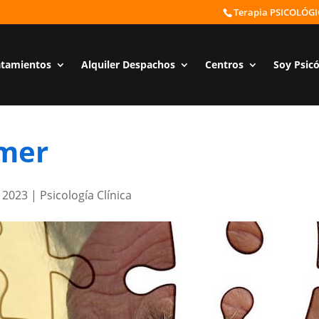
Terapia PSICOLÓG
atamientos
Alquiler Despachos
Centros
Soy Psic
imer
 2023
|
Psicología Clínica