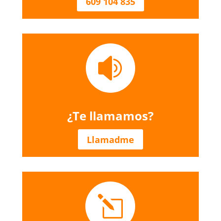
609 104 835

¿Te llamamos?
Llamadme
l