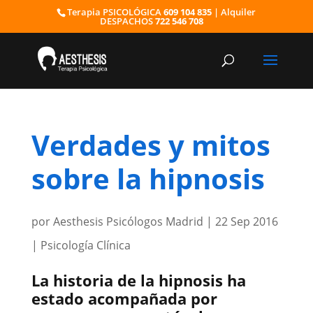
Terapia PSICOLÓGICA
609 104 835
| Alquiler
DESPACHOS
722 546 708
Verdades y mitos
sobre la hipnosis
por
Aesthesis Psicólogos Madrid
|
22 Sep 2016
|
Psicología Clínica
La historia de la hipnosis ha
estado acompañada por