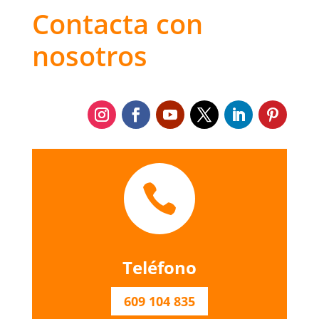
Contacta con
nosotros

Teléfono
609 104 835