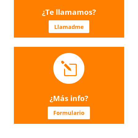
¿Te llamamos?
Llamadme
l
¿Más info?
Formulario