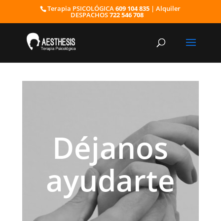
Terapia PSICOLÓGICA
609 104 835
| Alquiler
DESPACHOS
722 546 708
Déjanos
ayudarte