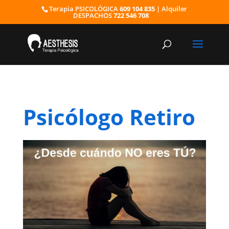
Terapia PSICOLÓGICA
609 104 835
| Alquiler
DESPACHOS
722 546 708
Psicólogo Retiro