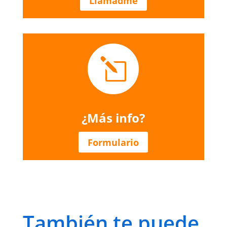
Llamadme
l
¿Más info?
Formulario
También te puede