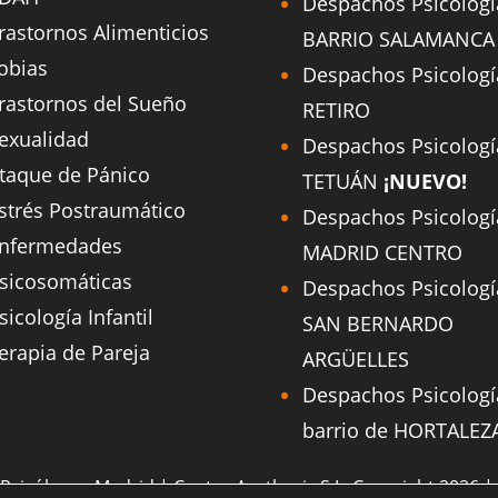
Despachos Psicologí
rastornos Alimenticios
BARRIO SALAMANCA
obias
Despachos Psicologí
rastornos del Sueño
RETIRO
exualidad
Despachos Psicologí
taque de Pánico
TETUÁN
¡NUEVO!
strés Postraumático
Despachos Psicologí
nfermedades
MADRID CENTRO
sicosomáticas
Despachos Psicologí
sicología Infantil
SAN BERNARDO
erapia de Pareja
ARGÜELLES
Despachos Psicologí
barrio de HORTALEZ
Psicólogos Madrid | Centro Aesthesis S.L. Copyright 2026 