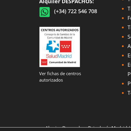
Alquiler DESPACHOS:
T

(+34) 722 546 708
F
T
S
A
E
E
P
Ver fichas de centros
autorizados
P
T
Alquier Despachos Psicología Madrid |