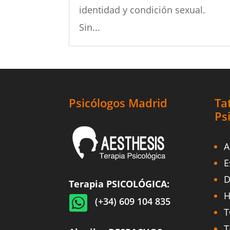
identidad y condición sexual.
Sin...
Psicólogos Madrid
Ta
Ps
A
E
D
Terapia PSICOLÓGICA:
H

(+34) 609 104 835
T
T