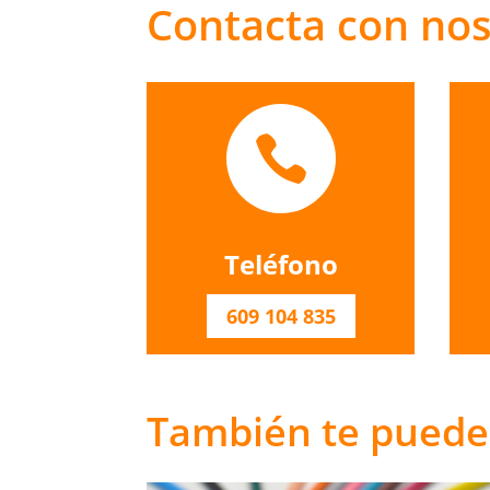
Contacta con no

Teléfono
609 104 835
También te puede 