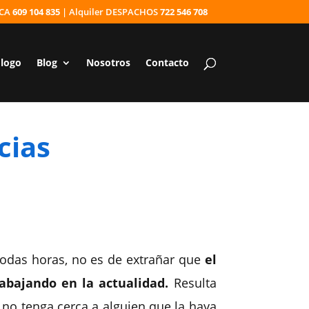
ICA
609 104 835
| Alquiler DESPACHOS
722 546 708
ólogo
Blog
Nosotros
Contacto
cias
todas horas, no es de extrañar que
el
abajando en la actualidad.
Resulta
o no tenga cerca a alguien que la haya