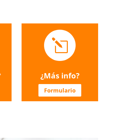
l
?
¿Más info?
Formulario