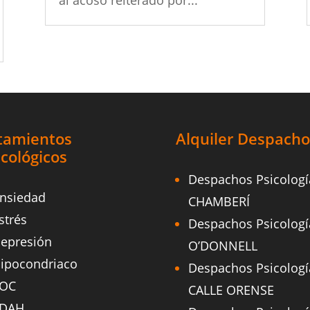
tamientos
Alquiler Despacho
icológicos
Despachos Psicologí
nsiedad
CHAMBERÍ
strés
Despachos Psicologí
epresión
O’DONNELL
ipocondriaco
Despachos Psicologí
OC
CALLE ORENSE
DAH