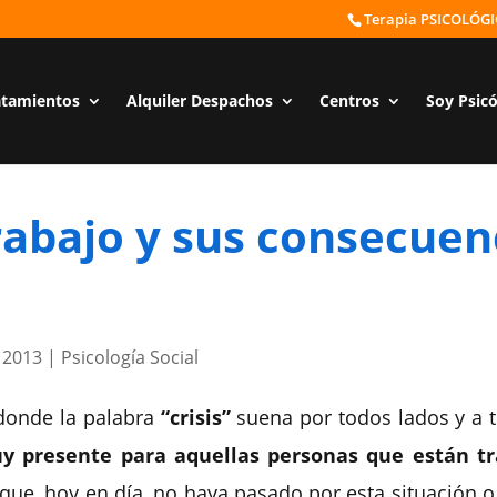
Terapia PSICOLÓG
atamientos
Alquiler Despachos
Centros
Soy Psic
trabajo y sus consecuen
 2013
|
Psicología Social
donde la palabra
“crisis”
suena por todos lados y a 
 presente para aquellas personas que están tr
 que, hoy en día, no haya pasado por esta situación 