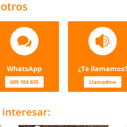
sotros


WhatsApp
¿Te llamamos
609 104 835
Llamadme
interesar: