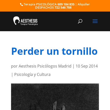
Terapia PSICOLÓGICA
609 104 835
| Alquiler
DESPACHOS
722 546 708
Perder un tornillo
por
Aesthesis Psicólogos Madrid
|
10 Sep 2014
|
Psicología y Cultura