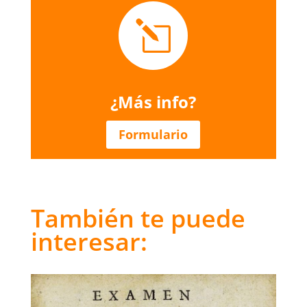
l
¿Más info?
Formulario
También te puede
interesar: