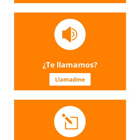

¿Te llamamos?
Llamadme
l