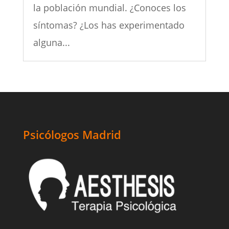
la población mundial. ¿Conoces los
síntomas? ¿Los has experimentado
alguna...
Psicólogos Madrid