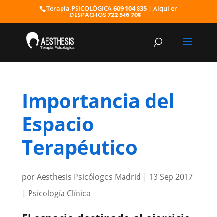
Terapia PSICOLÓGICA
609 104 835
| Alquiler
DESPACHOS
722 546 708
Importancia del
Espacio
Terapéutico
por
Aesthesis Psicólogos Madrid
|
13 Sep 2017
|
Psicología Clínica