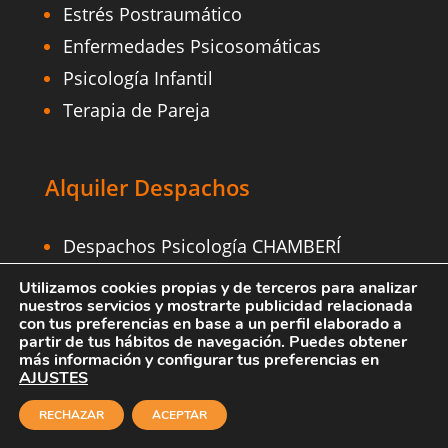
Estrés Postraumático
Enfermedades Psicosomáticas
Psicología Infantil
Terapia de Pareja
Alquiler Despachos
Despachos Psicología CHAMBERÍ
Despachos Psicología O’DONNELL
Utilizamos cookies propias y de terceros para analizar
nuestros servicios y mostrarte publicidad relacionada
Despachos Psicología CALLE ORENSE
con tus preferencias en base a un perfil elaborado a
Despachos Psicología BARRIO
partir de tus hábitos de navegación. Puedes obtener
más información y configurar tus preferencias en
SALAMANCA
AJUSTES
Despachos Psicología RETIRO
RECHAZAR
ACEPTAR
Despachos Psicología TETUÁN
¡NUEVO!