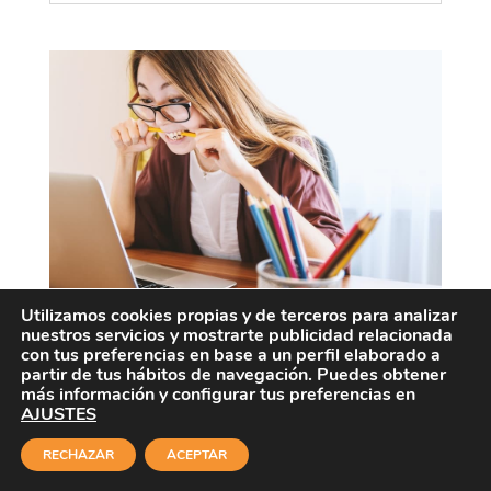
Utilizamos cookies propias y de terceros para analizar
nuestros servicios y mostrarte publicidad relacionada
Cómo controlar el Estrés
con tus preferencias en base a un perfil elaborado a
partir de tus hábitos de navegación. Puedes obtener
más información y configurar tus preferencias en
Somos conscientes de que el estrés
AJUSTES
nos acompaña en nuestro día a día,
RECHAZAR
ACEPTAR
pero realmente... ¿Sabemos