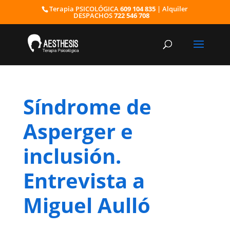
Terapia PSICOLÓGICA
609 104 835
| Alquiler
DESPACHOS
722 546 708
Síndrome de
Asperger e
inclusión.
Entrevista a
Miguel Aulló