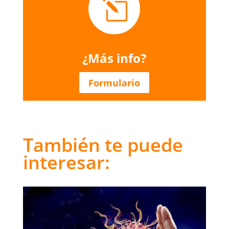
l
¿Más info?
Formulario
También te puede
interesar: