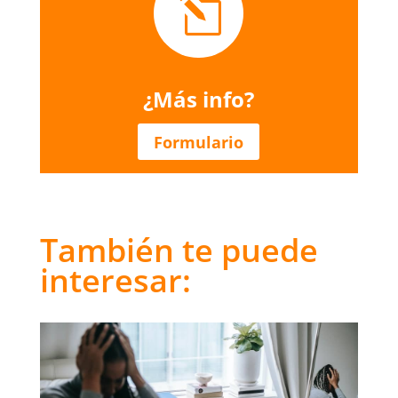
l
¿Más info?
Formulario
También te puede
interesar: