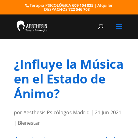
Terapia PSICOLÓGICA
609 104 835
| Alquiler
DESPACHOS
722 546 708
¿Influye la Música
en el Estado de
Ánimo?
por
Aesthesis Psicólogos Madrid
|
21 Jun 2021
|
Bienestar